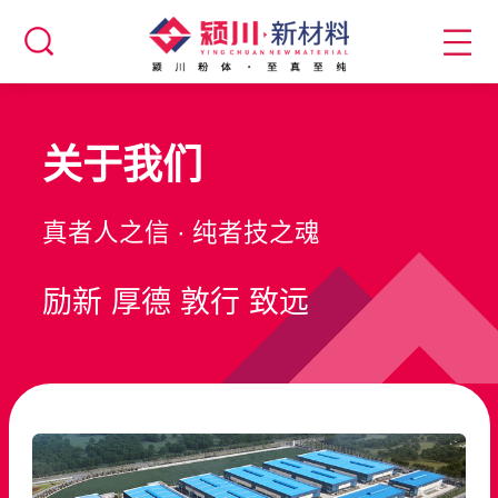
关于我们
真者人之信 · 纯者技之魂
励新 厚德 敦行 致远