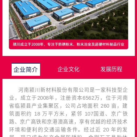
企业文化
发展历程
企业简介
河南颍川新材料股份有限公司是一家科技型企
业，成立于2008年，注册资本6562万，位于河南
省临颍县产业集聚区，公司占地面积 260 亩，建
筑面积约 18 万平方米，紧邻 107国道、京广铁
路、京广高铁和京港澳高速，享有优越的经济技术
环境和便利的交通运输条件。经过近 20 年的发