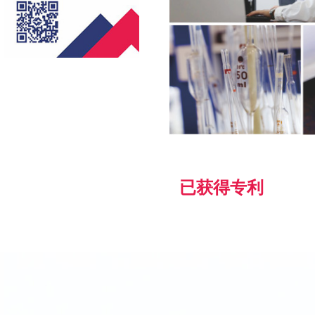
已获得专利