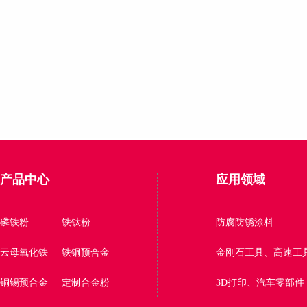
产品中心
应用领域
磷铁粉
铁钛粉
防腐防锈涂料
云母氧化铁
铁铜预合金
金刚石工具、高速工
铜锡预合金
定制合金粉
3D打印、汽车零部件